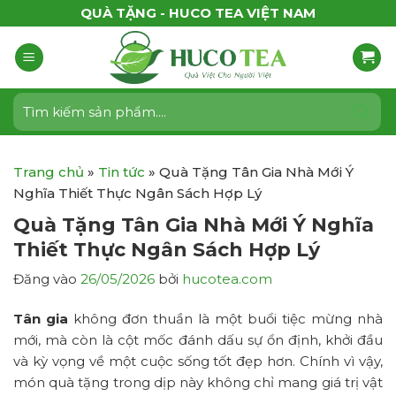
Bỏ
QUÀ TẶNG - HUCO TEA VIỆT NAM
qua
nội
dung
Tìm
kiếm:
Trang chủ
»
Tin tức
»
Quà Tặng Tân Gia Nhà Mới Ý
Nghĩa Thiết Thực Ngân Sách Hợp Lý
Quà Tặng Tân Gia Nhà Mới Ý Nghĩa
Thiết Thực Ngân Sách Hợp Lý
Đăng vào
26/05/2026
bởi
hucotea.com
Tân gia
không đơn thuần là một buổi tiệc mừng nhà
mới, mà còn là cột mốc đánh dấu sự ổn định, khởi đầu
và kỳ vọng về một cuộc sống tốt đẹp hơn. Chính vì vậy,
món quà tặng trong dịp này không chỉ mang giá trị vật