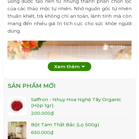
uống được tạo nên từ những thành phần chọn lọc
của các thảo mộc tự nhiên. Nhờ nguồn gốc tự nhiên
thuần khiết, trà không chỉ an toàn, lành tính mà còn
mang đến nhiều giá trị tích cực cho sức khỏe người
dùng.
Xem thêm
SẢN PHẨM MỚI
Saffron - Nhụy Hoa Nghệ Tây Organic
(Hộp 1gr)
Giá
Giá
200.000
₫
gốc
hiện
Bột Tam Thất Bắc (Lọ 500g)
là:
tại
Giá
Giá
240.000₫.
650.000
₫
là:
Phù hợp dành tặng cho nhiều đối tượng ở nhiều độ
gốc
hiện
200.000₫.