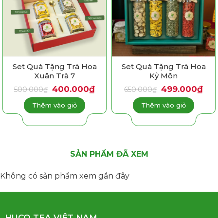
Set Quà Tặng Trà Hoa
Set Quà Tặng Trà Hoa
Xuân Trà 7
Kỷ Môn
Giá
Giá
Giá
Giá
400.000
₫
499.000
₫
500.000
₫
650.000
₫
gốc
hiện
gốc
hiện
là:
tại
là:
tại
Thêm vào giỏ
Thêm vào giỏ
500.000₫.
là:
650.000₫.
là:
400.000₫.
499
SẢN PHẨM ĐÃ XEM
Không có sản phẩm xem gần đây
HUCO TEA VIỆT NAM