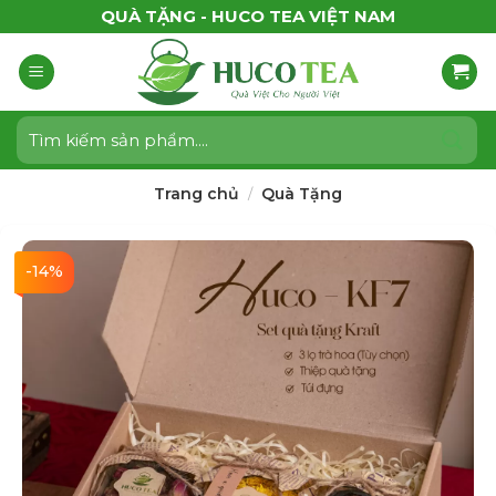
Bỏ
QUÀ TẶNG - HUCO TEA VIỆT NAM
qua
nội
dung
Tìm
kiếm:
Trang chủ
Quà Tặng
/
-14%