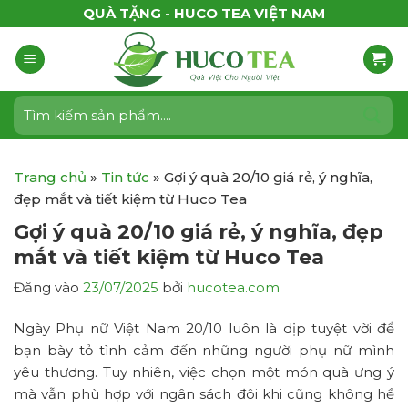
Bỏ
QUÀ TẶNG - HUCO TEA VIỆT NAM
qua
nội
dung
Tìm
kiếm:
Trang chủ
»
Tin tức
»
Gợi ý quà 20/10 giá rẻ, ý nghĩa,
đẹp mắt và tiết kiệm từ Huco Tea
Gợi ý quà 20/10 giá rẻ, ý nghĩa, đẹp
mắt và tiết kiệm từ Huco Tea
Đăng vào
23/07/2025
bởi
hucotea.com
Ngày Phụ nữ Việt Nam 20/10 luôn là dịp tuyệt vời để
bạn bày tỏ tình cảm đến những người phụ nữ mình
yêu thương. Tuy nhiên, việc chọn một món quà ưng ý
mà vẫn phù hợp với ngân sách đôi khi cũng không hề