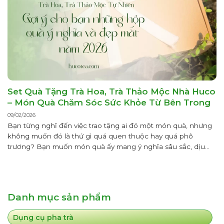
Set Quà Tặng Trà Hoa, Trà Thảo Mộc Nhà Huco
– Món Quà Chăm Sóc Sức Khỏe Từ Bên Trong
09/02/2026
Bạn từng nghĩ đến việc trao tặng ai đó một món quà, nhưng
không muốn đó là thứ gì quá quen thuộc hay quá phô
trương? Bạn muốn món quà ấy mang ý nghĩa sâu sắc, dịu
dàng mà vẫn sang trọng, tinh tế khiến người nhận vừa ngạc
nhiên vừa ấm lòng? Set quà...
Danh mục sản phẩm
Dụng cụ pha trà