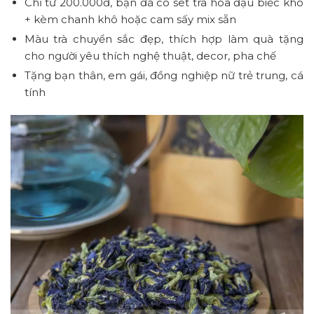
Chỉ từ 200.000đ, bạn đã có set trà hoa đậu biếc khô
+ kèm chanh khô hoặc cam sấy mix sẵn
Màu trà chuyển sắc đẹp, thích hợp làm quà tặng
cho người yêu thích nghệ thuật, decor, pha chế
Tặng bạn thân, em gái, đồng nghiệp nữ trẻ trung, cá
tính