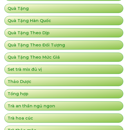
Quà Tặng
Quà Tặng Hàn Quốc
Quà Tặng Theo Dịp
Quà Tặng Theo Đối Tượng
Quà Tặng Theo Mức Giá
Set trà mix đủ vị
Thảo Dược
Tổng hợp
Trà an thần ngủ ngon
Trà hoa cúc