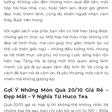
tưởng. Không cần đến những món quà đắt tiền, một
hộp trà hoa nhài, cúc, hoặc tâm sen, được gói ghém
đẹp mắt, thơm lành, cũng đủ khiến người nhận cảm
thấy được trân trọng.
Với ngân sách vừa phải, bạn vẫn có thể trao tặng được
những giá trị thực sự. Một hộp trà thảo mộc không chỉ
đẹp về hình thức, mà còn giúp thư giãn, thanh lọc cơ
thể, cải thiện giấc ngủ – những điều tưởng nhỏ, nhưng
lại rất thiết thực với phụ nữ trong cuộc sống bận rộn
hiện nay. Tặng trà, là tặng một thói quen sống lành
mạnh. Là gửi đi sự quan tâm đầy tinh tế. Và cũng là
cách để bạn nói lời cảm ơn, lời yêu thương, một cách tự
nhiên mà không gượng ép.
Gợi Ý Những Món Quà 20/10 Giá Rẻ –
Đẹp Mắt – Ý Nghĩa Từ Huco Tea
Quà 20/10 giá rẻ, hợp lý thì không thể không nhắc tới
những loại trà sau, bạn chỉ cần bỏ ra chỉ từ 100 – 300k