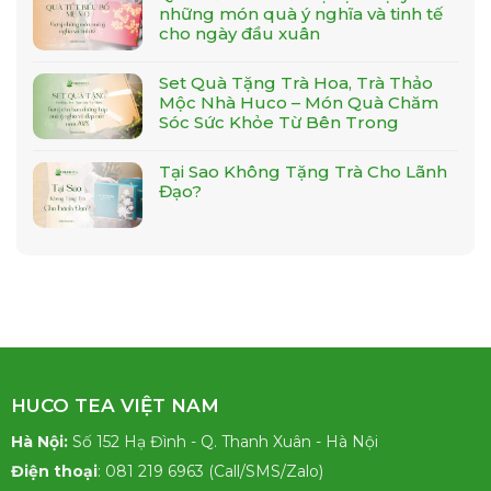
những món quà ý nghĩa và tinh tế
cho ngày đầu xuân
Set Quà Tặng Trà Hoa, Trà Thảo
Mộc Nhà Huco – Món Quà Chăm
Sóc Sức Khỏe Từ Bên Trong
Tại Sao Không Tặng Trà Cho Lãnh
Đạo?
HUCO TEA VIỆT NAM
Hà Nội:
Số 152 Hạ Đình - Q. Thanh Xuân - Hà Nội
Điện thoại
: 081 219 6963 (Call/SMS/Zalo)