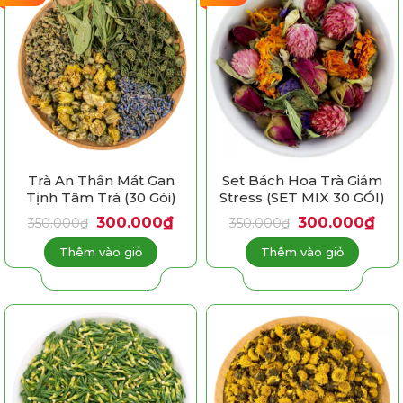
Trà An Thần Mát Gan
Set Bách Hoa Trà Giảm
Tịnh Tâm Trà (30 Gói)
Stress (SET MIX 30 GÓI)
Giá
Giá
Giá
Giá
300.000
₫
300.000
₫
350.000
₫
350.000
₫
gốc
hiện
gốc
hiện
là:
tại
là:
tại
Thêm vào giỏ
Thêm vào giỏ
350.000₫.
là:
350.000₫.
là:
300.000₫.
300