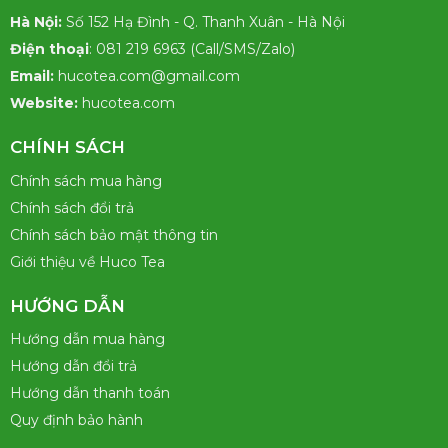
thể
Hà Nội:
Số 152 Hạ Đình - Q. Thanh Xuân - Hà Nội
được
Điện thoại
: 081 219 6963 (Call/SMS/Zalo)
chọn
Email:
hucotea.com@gmail.com
trên
trang
Website:
hucotea.com
sản
phẩm
CHÍNH SÁCH
Chính sách mua hàng
Chính sách đổi trả
Chính sách bảo mật thông tin
Giới thiệu về Huco Tea
HƯỚNG DẪN
Hướng dẫn mua hàng
Hướng dẫn đổi trả
Hướng dẫn thanh toán
Quy định bảo hành