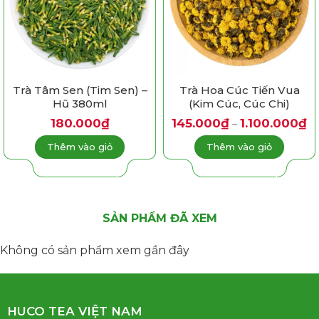
Trà Tâm Sen (Tim Sen) –
Trà Hoa Cúc Tiến Vua
Hũ 380ml
(Kim Cúc, Cúc Chi)
K
180.000
₫
145.000
₫
1.100.000
₫
–
giá
từ
Thêm vào giỏ
Thêm vào giỏ
14
đế
Sản
1.
phẩm
này
có
SẢN PHẨM ĐÃ XEM
nhiều
biến
Không có sản phẩm xem gần đây
thể.
Các
tùy
chọn
HUCO TEA VIỆT NAM
có