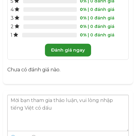
5
0%
| 0 đánh giá
cho trà ngấm nước và tiết ra tinh chất rồi thưởng
4
0%
| 0 đánh giá
thức.
3
0%
| 0 đánh giá
Uống lạnh:
Lọc xác trà lấy nước bỏ vào tủ lạnh
2
dùng dần hoặc thêm đá và lắc/ khuấy đều.
0%
| 0 đánh giá
1
0%
| 0 đánh giá
Đánh giá ngay
Chưa có đánh giá nào.
Set Trà Dưỡng Nhan Cung Đình