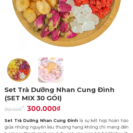
Set Trà Dưỡng Nhan Cung Đình
(SET MIX 30 GÓI)
Giá
300.000
Giá
₫
₫
350.000
gốc
hiện
là:
tại
350.000₫.
là:
Set Trà Dưỡng Nhan Cung Đình
là sự kết hợp hoàn hảo
300.000₫.
giữa những nguyên liệu thượng hạng không chỉ mang đến