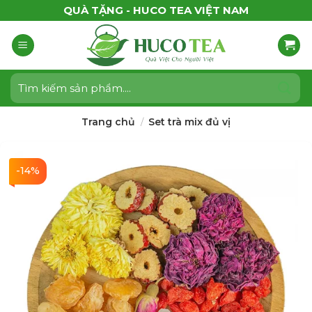
Bỏ
QUÀ TẶNG - HUCO TEA VIỆT NAM
qua
nội
dung
Tìm
kiếm:
Trang chủ
Set trà mix đủ vị
/
-14%