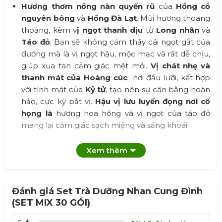
Hương thơm nồng nàn quyến rũ
của
Hồng cổ
nguyên bông
và
Hồng Đà Lạt
. Mùi hương thoang
thoảng, kèm v
ị ngọt thanh dịu
từ
Long nhãn
và
Táo đỏ
. Bạn sẽ không cảm thấy cái ngọt gắt của
đường mà là vị ngọt hậu, mộc mạc và rất dễ chịu,
giúp xua tan cảm giác mệt mỏi.
Vị chát nhẹ và
thanh mát của
Hoàng cúc
nơi đầu lưỡi, kết hợp
với tính mát của
Kỷ tử
, tạo nên sự cân bằng hoàn
hảo, cực kỳ bắt vị.
Hậu vị lưu luyến đọng nơi cổ
họng là
hương hoa hồng và vị ngọt của táo đỏ
mang lại cảm giác sạch miệng và sảng khoái.
Hướng dẫn sử dụng:
Xem thêm
Uống nóng:
Dùng 5gr trà cho khoảng 200ml
nước sôi ở 85 – 90 độ C (Không dùng nước quá sôi
Đánh giá Set Trà Dưỡng Nhan Cung Đình
sẽ làm mất các vitamin có lợi trong trà). Tráng ấm
(SET MIX 30 GÓI)
và trà qua một lần nước nóng trong khoảng 15
giây, sau đó châm nước sôi và đợi khoảng 10 phút