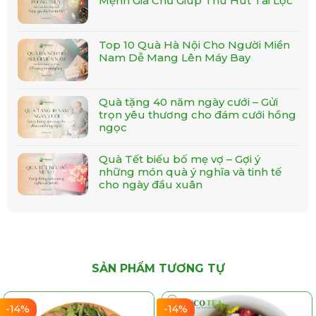
Mệnh Gia Chủ Giúp Thu Hút Tài Lộc
HOTINE:
081.219.6963
Top 10 Quà Hà Nội Cho Người Miền
Hà Nội:
152 Hạ Đình – Q. Thanh Xuân – Hà Nội
Nam Dễ Mang Lên Máy Bay
Hồ Chí Minh:
207/2/17 Nguyễn Văn Đậu – P.11
– Q. Bình Thạnh
Quà tặng 40 năm ngày cưới – Gửi
trọn yêu thương cho đám cưới hồng
Huco Tea – trao tặng giá trị sức khỏe tinh thần đến
ngọc
mọi nhà!
Quà Tết biếu bố mẹ vợ – Gợi ý
những món quà ý nghĩa và tinh tế
cho ngày đầu xuân
SẢN PHẨM TƯƠNG TỰ
-14%
-14%