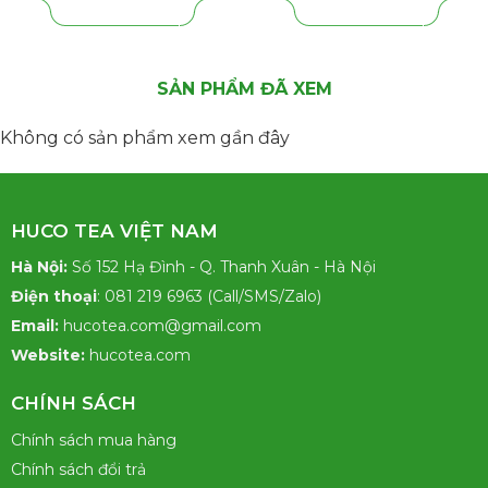
300.000₫.
SẢN PHẨM ĐÃ XEM
Không có sản phẩm xem gần đây
HUCO TEA VIỆT NAM
Hà Nội:
Số 152 Hạ Đình - Q. Thanh Xuân - Hà Nội
Điện thoại
: 081 219 6963 (Call/SMS/Zalo)
Email:
hucotea.com@gmail.com
Website:
hucotea.com
CHÍNH SÁCH
Chính sách mua hàng
Chính sách đổi trả