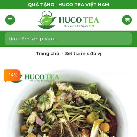
Bỏ
QUÀ TẶNG - HUCO TEA VIỆT NAM
qua
nội
dung
Tìm
kiếm:
Trang chủ
Set trà mix đủ vị
/
-14%