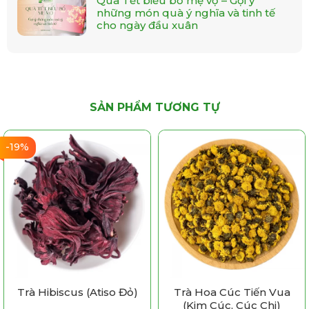
Quà Tết biếu bố mẹ vợ – Gợi ý
mọi nhà!
những món quà ý nghĩa và tinh tế
cho ngày đầu xuân
SẢN PHẨM TƯƠNG TỰ
-19%
Trà Hibiscus (Atiso Đỏ)
Trà Hoa Cúc Tiến Vua
(Kim Cúc, Cúc Chi)