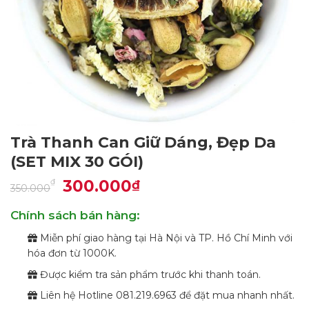
Trà Thanh Can Giữ Dáng, Đẹp Da
(SET MIX 30 GÓI)
Giá
300.000
Giá
₫
₫
350.000
gốc
hiện
là:
tại
350.000₫.
là:
Chính sách bán hàng:
300.000₫.
Miễn phí giao hàng tại Hà Nội và TP. Hồ Chí Minh với
hóa đơn từ 1000K.
Được kiểm tra sản phẩm trước khi thanh toán.
Liên hệ Hotline 081.219.6963 để đặt mua nhanh nhất.