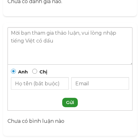
Chưa có đánh giá nào.
– Chanh vàng:
Bổ sung vitamin C, tăng cường sức đề
kháng, giải nhiệt, cho da dẻ sáng lạn.
– Cỏ ngọt:
Ổn định đường huyết, trị mụn, hạn chế
hấp thu và giảm mỡ thừa, tạo vị ngọt tự nhiên cho
trà.
Hướng dẫn sử dụng Trà Thanh Can
Giữ Dáng
Anh
Chị
Uống nóng:
Dùng 5gr trà cho khoảng 350ml
nước sôi ở 85 – 90 độ C (Không dùng nước quá sôi
sẽ làm mất các vitamin có lợi trong trà). Tráng ấm
và trà qua một lần nước nóng trong khoảng 15
Gửi
giây, sau đó châm nước sôi và đợi khoảng 10 phút
cho trà ngấm nước và tiết ra tinh chất rồi thưởng
Chưa có bình luận nào
thức.
Uống lạnh:
Lọc xác trà lấy nước bỏ vào tủ lạnh
dùng dần hoặc thêm đá, mật ong lắc/ khuấy đều