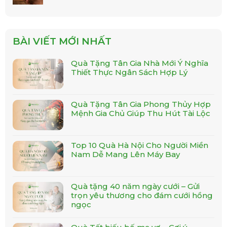
gốc
hiện
Trà Thanh Can
là sự kết hợp tinh túy của 6 loại thảo
là:
tại
mộc tự nhiên mang lại nhiều lợi ích vượt trội.
50.000₫.
là:
Hucotea
cam kết nguyên liệu sạch 100%, được sấy
40.000₫.
BÀI VIẾT MỚI NHẤT
lạnh khử khuẩn hiện đại, không chất bảo quản, xứng
đáng là món quà sức khỏe ý nghĩa dành cho bản thân
Quà Tặng Tân Gia Nhà Mới Ý Nghĩa
Nếu bạn muốn mua trà thanh can làm
và gia đình.
Thiết Thực Ngân Sách Hợp Lý
quà tặng, đừng quên Hucotea có hỗ trợ đóng gói
theo set quà biếu tặng nhé!
Quà Tặng Tân Gia Phong Thủy Hợp
SẢN XUẤT –
ĐÓNG GÓI BỞI HUCO TEA
Mệnh Gia Chủ Giúp Thu Hút Tài Lộc
VIỆT NAM
Top 10 Quà Hà Nội Cho Người Miền
HOTLINE: 081 219 6963
Nam Dễ Mang Lên Máy Bay
Hà Nội:
152 Hạ Đình – Q. Thanh Xuân
Quà tặng 40 năm ngày cưới – Gửi
Hồ Chí Minh:
207/2/17 Nguyễn Văn Đậu, P11,
trọn yêu thương cho đám cưới hồng
Q.Bình Thạnh
ngọc
Huco Tea – trao tặng giá trị sức khỏe tinh thần đến