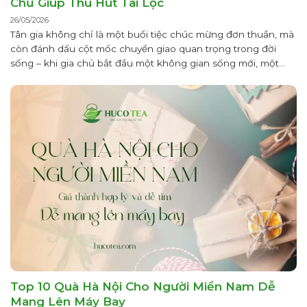
Chủ Giúp Thu Hút Tài Lộc
26/05/2026
Tân gia không chỉ là một buổi tiệc chúc mừng đơn thuần, mà
còn đánh dấu cột mốc chuyển giao quan trọng trong đời
sống – khi gia chủ bắt đầu một không gian sống mới, một
nhịp sinh hoạt mới và cũng là một “vận khí” mới. Theo quan
niệm Á Đông, ngôi nhà...
Top 10 Quà Hà Nội Cho Người Miền Nam Dễ
Mang Lên Máy Bay