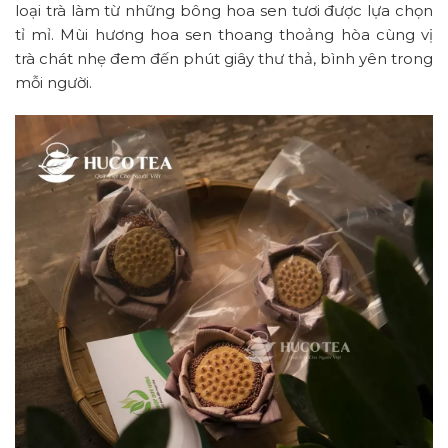
loại trà làm từ những bông hoa sen tươi được lựa chọn
tỉ mỉ. Mùi hương hoa sen thoang thoảng hòa cùng vị
trà chát nhẹ đem đến phút giây thư thả, bình yên trong
mỗi người.