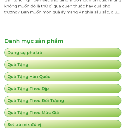
không muốn đó là thứ gì quá quen thuộc hay quá phô
trương? Bạn muốn món quà ấy mang ý nghĩa sâu sắc, dịu
dàng mà vẫn sang trọng, tinh tế khiến người nhận vừa ngạc
nhiên vừa ấm lòng? Set quà...
Danh mục sản phẩm
Dụng cụ pha trà
Quà Tặng
Quà Tặng Hàn Quốc
Quà Tặng Theo Dịp
Quà Tặng Theo Đối Tượng
Quà Tặng Theo Mức Giá
Set trà mix đủ vị