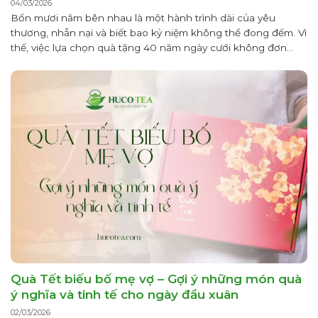
04/03/2026
Bốn mươi năm bên nhau là một hành trình dài của yêu
thương, nhẫn nại và biết bao kỷ niệm không thể đong đếm. Vì
thế, việc lựa chọn quà tặng 40 năm ngày cưới không đơn
thuần là mua một món đồ mà là cách con cháu, người thân
gửi gắm lòng biết ơn...
Quà Tết biếu bố mẹ vợ – Gợi ý những món quà
ý nghĩa và tinh tế cho ngày đầu xuân
02/03/2026