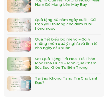
Top 10 Quà Hà Nội Cho Người Miền
Nam Dễ Mang Lên Máy Bay
Quà tặng 40 năm ngày cưới – Gửi
trọn yêu thương cho đám cưới
hồng ngọc
Quà Tết biếu bố mẹ vợ – Gợi ý
những món quà ý nghĩa và tinh tế
cho ngày đầu xuân
Set Quà Tặng Trà Hoa, Trà Thảo
Mộc Nhà Huco – Món Quà Chăm
Sóc Sức Khỏe Từ Bên Trong
Tại Sao Không Tặng Trà Cho Lãnh
Đạo?