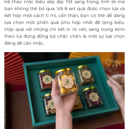
trà thảo mộc biếu sếp dịp Tết sang trọng, tinh tế mà
bạn không thể bỏ qua. Với 8 set quà được chọn lựa và
kết hợp một cách tỉ mỉ, cẩn thận, bạn có thể dễ dàng
lựa chọn một phần quà phù hợp nhất để tặng biếu.
Hộp quà với những chi tiết in rõ nét, sang trọng kèm
theo túi đựng đồng bộ chắc chắn là một sự lựa chọn
đáng để cân nhắc.