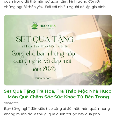
quan trọng để thể hiện sự quan tâm, kính trọng đối với
những người thân yêu. Đối với nhiều người đã lập gia đình
hoặc đang chuẩn bị bước vào cuộc sống hôn nhân, việc lựa
chọn quà Tết biếu bố...
Set Quà Tặng Trà Hoa, Trà Thảo Mộc Nhà Huco
– Món Quà Chăm Sóc Sức Khỏe Từ Bên Trong
09/02/2026
Bạn từng nghĩ đến việc trao tặng ai đó một món quà, nhưng
không muốn đó là thứ gì quá quen thuộc hay quá phô