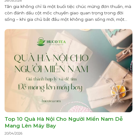
26/05/2026
Tân gia không chỉ là một buổi tiệc chúc mừng đơn thuần, mà
còn đánh dấu cột mốc chuyển giao quan trọng trong đời
sống – khi gia chủ bắt đầu một không gian sống mới, một
nhịp sinh hoạt mới và cũng là một “vận khí” mới. Theo quan
niệm Á Đông, ngôi nhà...
Top 10 Quà Hà Nội Cho Người Miền Nam Dễ
Mang Lên Máy Bay
20/04/2026