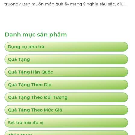
trương? Bạn muốn món quà ấy mang ý nghĩa sâu sắc, dịu
dàng mà vẫn sang trọng, tinh tế khiến người nhận vừa ngạc
nhiên vừa ấm lòng? Set quà...
Danh mục sản phẩm
Dụng cụ pha trà
Quà Tặng
Quà Tặng Hàn Quốc
Quà Tặng Theo Dịp
Quà Tặng Theo Đối Tượng
Quà Tặng Theo Mức Giá
Set trà mix đủ vị