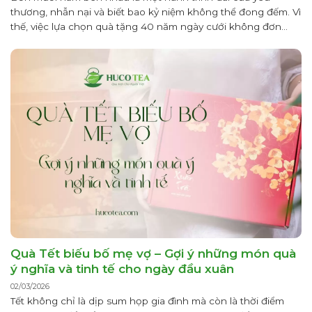
thương, nhẫn nại và biết bao kỷ niệm không thể đong đếm. Vì
thế, việc lựa chọn quà tặng 40 năm ngày cưới không đơn
thuần là mua một món đồ mà là cách con cháu, người thân
gửi gắm lòng biết ơn...
Quà Tết biếu bố mẹ vợ – Gợi ý những món quà
ý nghĩa và tinh tế cho ngày đầu xuân
02/03/2026
Tết không chỉ là dịp sum họp gia đình mà còn là thời điểm