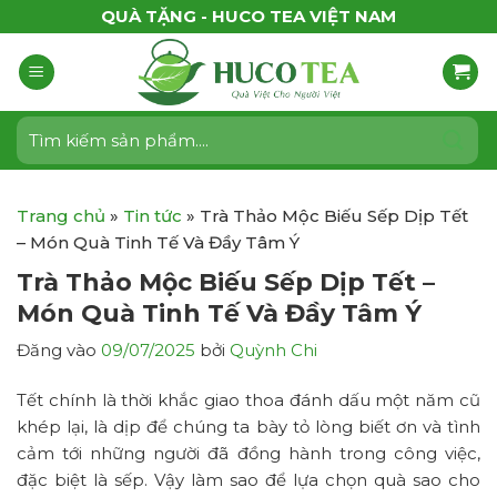
Bỏ
QUÀ TẶNG - HUCO TEA VIỆT NAM
qua
nội
dung
Tìm
kiếm:
Trang chủ
»
Tin tức
»
Trà Thảo Mộc Biếu Sếp Dịp Tết
– Món Quà Tinh Tế Và Đầy Tâm Ý
Trà Thảo Mộc Biếu Sếp Dịp Tết –
Món Quà Tinh Tế Và Đầy Tâm Ý
Đăng vào
09/07/2025
bởi
Quỳnh Chi
Tết chính là thời khắc giao thoa đánh dấu một năm cũ
khép lại, là dịp để chúng ta bày tỏ lòng biết ơn và tình
cảm tới những người đã đồng hành trong công việc,
đặc biệt là sếp. Vậy làm sao để lựa chọn quà sao cho