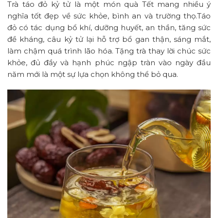
Trà táo đỏ kỷ tử là một món quà Tết mang nhiều ý
nghĩa tốt đẹp về sức khỏe, bình an và trường thọ.Táo
đỏ có tác dụng bổ khí, dưỡng huyết, an thần, tăng sức
đề kháng, câu kỷ tử lại hỗ trợ bổ gan thận, sáng mắt,
làm chậm quá trình lão hóa. Tặng trà thay lời chúc sức
khỏe, đủ đầy và hạnh phúc ngập tràn vào ngày đầu
năm mới là một sự lựa chọn không thể bỏ qua.